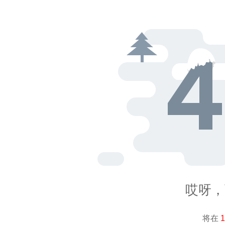
哎呀，页
将在